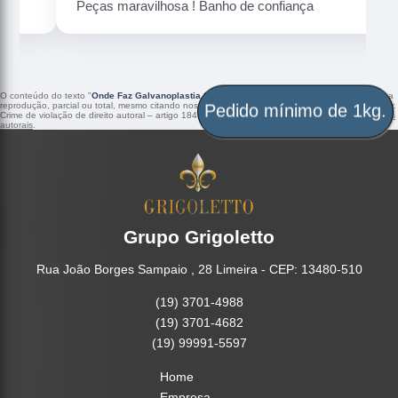
Peças maravilhosa ! Banho de confiança
O conteúdo do texto "
Onde Faz Galvanoplastia Cromagem Piauí
" é de direito reservado. Sua
reprodução, parcial ou total, mesmo citando nossos links, é proibida sem a autorização do autor.
Pedido mínimo de 1kg.
Crime de violação de direito autoral – artigo 184 do Código Penal –
Lei 9610/98 - Lei de direitos
autorais
.
Grupo Grigoletto
Rua João Borges Sampaio , 28 Limeira - CEP: 13480-510
(19) 3701-4988
(19) 3701-4682
(19) 99991-5597
Home
Empresa