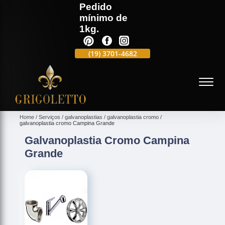
Pedido
mínimo de
1kg.
(19)
3701-4988
(19)
3701-4682
(19)
99991-5597
(
Home
Serviços
galvanoplastias
galvanoplastia cromo
galvanoplastia cromo Campina Grande
Galvanoplastia Cromo Campina
Grande