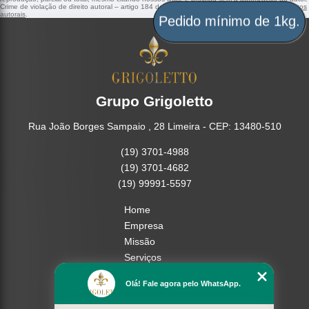
Crime de violação de direito autoral – artigo 184 do Código Penal –
Lei 9610/98 - Lei de direitos
autorais
.
Pedido mínimo de 1kg.
Grupo Grigoletto
Rua João Borges Sampaio , 28 Limeira - CEP: 13480-510
(19) 3701-4988
(19) 3701-4682
(19) 99991-5597
Home
Empresa
Missão
Serviços
Contato
Olá! Fale agora pelo WhatsApp.
Mapa do site
Mais Serviços