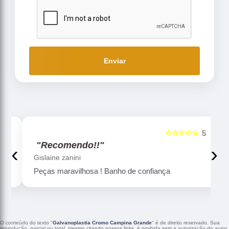
Enviar
☆☆☆☆☆
5
5
"Recomendo!!"
‹
›
Gislaine zanini
Peças maravilhosa ! Banho de confiança
O conteúdo do texto "
Galvanoplastia Cromo Campina Grande
" é de direito reservado. Sua
reprodução, parcial ou total, mesmo citando nossos links, é proibida sem a autorização do autor.