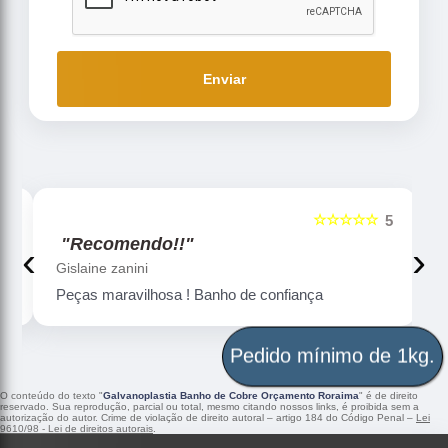
Enviar
☆☆☆☆☆
5
5
"Recomendo!!"
‹
›
Gislaine zanini
Peças maravilhosa ! Banho de confiança
Pedido mínimo de 1kg.
O conteúdo do texto "
Galvanoplastia Banho de Cobre Orçamento Roraima
" é de direito
reservado. Sua reprodução, parcial ou total, mesmo citando nossos links, é proibida sem a
autorização do autor. Crime de violação de direito autoral – artigo 184 do Código Penal –
Lei
9610/98 - Lei de direitos autorais
.