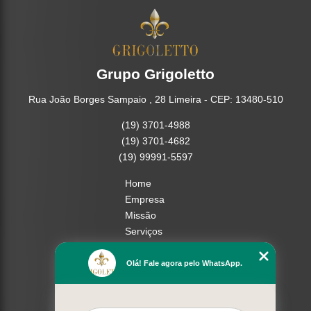
Grupo Grigoletto
Rua João Borges Sampaio , 28 Limeira - CEP: 13480-510
(19) 3701-4988
(19) 3701-4682
(19) 99991-5597
Home
Empresa
Missão
Serviços
Contato
Mapa do site
Olá! Fale agora pelo WhatsApp.
Mais Serviços