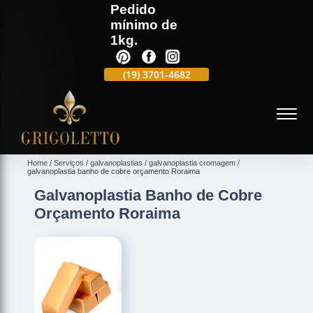
Pedido
mínimo de
1kg.
(19)
3701-4988
(19)
3701-4682
(19)
99991-5597
(
Home
Serviços
galvanoplastias
galvanoplastia cromagem
galvanoplastia banho de cobre orçamento Roraima
Galvanoplastia Banho de Cobre
Orçamento Roraima