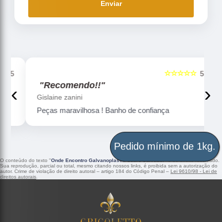
Enviar
☆☆☆☆☆
5
5
"Recomendo!!"
‹
›
Gislaine zanini
Peças maravilhosa ! Banho de confiança
Pedido mínimo de 1kg.
O conteúdo do texto "
Onde Encontro Galvanoplastia Cobre Salvador
" é de direito reservado.
Sua reprodução, parcial ou total, mesmo citando nossos links, é proibida sem a autorização do
autor. Crime de violação de direito autoral – artigo 184 do Código Penal –
Lei 9610/98 - Lei de
direitos autorais
.