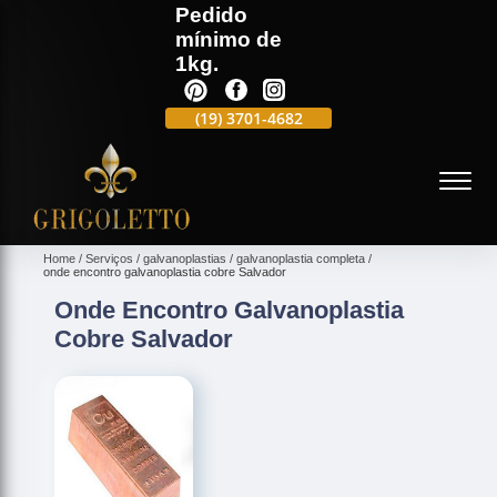
Pedido
mínimo de
1kg.
(19)
3701-4988
(19)
3701-4682
(19)
99991-5597
(
Home
Serviços
galvanoplastias
galvanoplastia completa
onde encontro galvanoplastia cobre Salvador
Onde Encontro Galvanoplastia
Cobre Salvador