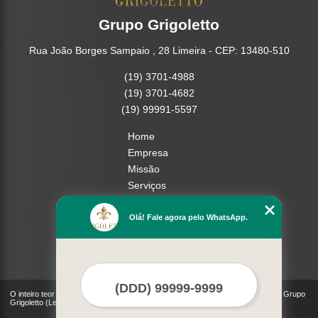
Grupo Grigoletto
Rua João Borges Sampaio , 28 Limeira - CEP: 13480-510
(19) 3701-4988
(19) 3701-4682
(19) 99991-5597
Home
Empresa
Missão
Serviços
Contato
Mapa do site
Olá! Fale agora pelo WhatsApp.
Mais Serviços
O inteiro teor deste site está sujeito à proteção de direitos autorais. Copyright© Grupo
Grigoletto (Lei 9610 de 19/02/1998)