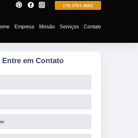
597
(19)
3701-4988
(19)
3701-4682
(19)
99991-5597
ome
Empresa
Missão
Serviços
Contato
Entre em Contato