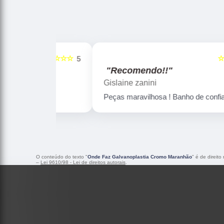
☆☆☆☆☆
☆☆☆☆☆
5
"Recomendo!!"
Gislaine zanini
Peças maravilhosa ! Banho de confiança
O conteúdo do texto "
Onde Faz Galvanoplastia Cromo Maranhão
" é de direit
–
Lei 9610/98 - Lei de direitos autorais
.