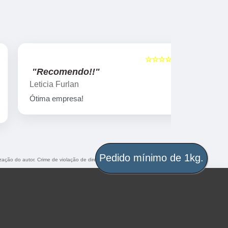
☆☆☆☆☆
5
"Recomendo!!"
"Recome
Leticia Furlan
Gislaine za
Ótima empresa!
Peças marav
ização do autor. Crime de violação de direito autoral – artigo 184 do Código Penal
Pedido mínimo de 1kg.