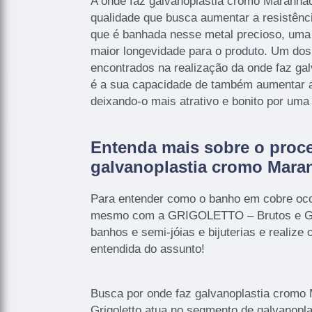
A onde faz galvanoplastia cromo Maranhã
qualidade que busca aumentar a resistência
que é banhada nesse metal precioso, uma 
maior longevidade para o produto. Um dos
encontrados na realização da onde faz ga
é a sua capacidade de também aumentar a
deixando-o mais atrativo e bonito por uma
Entenda mais sobre o proc
galvanoplastia cromo Mara
Para entender como o banho em cobre oco
mesmo com a GRIGOLETTO – Brutos e Ga
banhos e semi-jóias e bijuterias e realiz
entendida do assunto!
Busca por onde faz galvanoplastia cromo
Grigoletto atua no segmento de galvanoplas