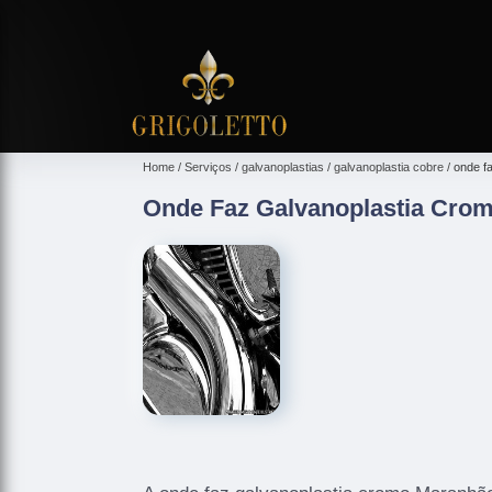
Home
Serviços
galvanoplastias
galvanoplastia cobre
onde f
Onde Faz Galvanoplastia Cro