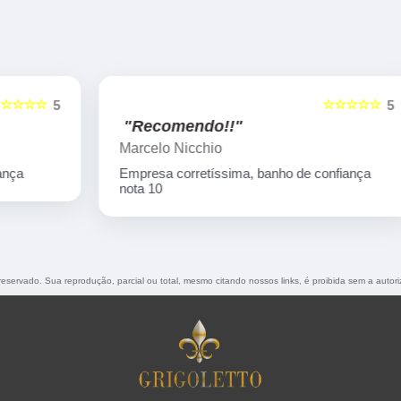
☆☆☆☆☆
5
5
"Recomendo!!"
Marcelo Nicchio
Empresa corretíssima, banho de confiança
nota 10
o reservado. Sua reprodução, parcial ou total, mesmo citando nossos links, é proibida sem a autor