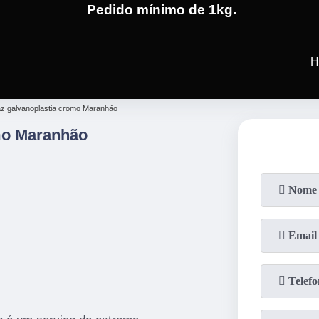
Pedido mínimo de 1kg.
(19)
3701-4682
(19)
99991-5
H
az galvanoplastia cromo Maranhão
mo Maranhão