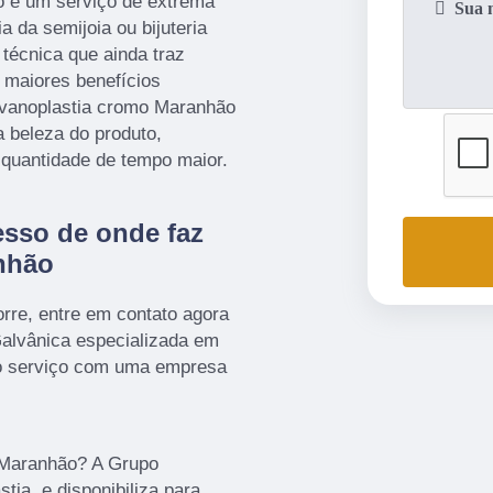
o é um serviço de extrema
 da semijoia ou bijuteria
técnica que ainda traz
 maiores benefícios
lvanoplastia cromo Maranhão
 beleza do produto,
 quantidade de tempo maior.
esso de onde faz
nhão
rre, entre em contato agora
lvânica especializada em
e o serviço com uma empresa
 Maranhão? A Grupo
tia, e disponibiliza para