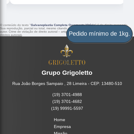
O conteúdo do texto "
Galvanoplastia Completa Orçamento Vitória
" é de direito reservado.
Sua reprodução, parcial ou total, mesmo citando nossos links, é proibida sem a autorização do
Pedido mínimo de 1kg.
autor. Crime de violação de direito autoral – artigo 184 do Código Penal –
Lei 9610/98 - Lei de
direitos autorais
.
Grupo Grigoletto
Rua João Borges Sampaio , 28 Limeira - CEP: 13480-510
(19) 3701-4988
(19) 3701-4682
(19) 99991-5597
Home
Empresa
Missão