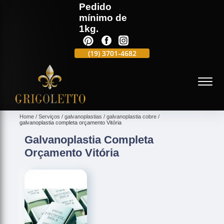
Pedido
mínimo de
1kg.
(19)
3701-4988
(19)
3701-4682
(19)
99991-5597
(
Home
Serviços
galvanoplastias
galvanoplastia cobre
galvanoplastia completa orçamento Vitória
Galvanoplastia Completa
Orçamento Vitória