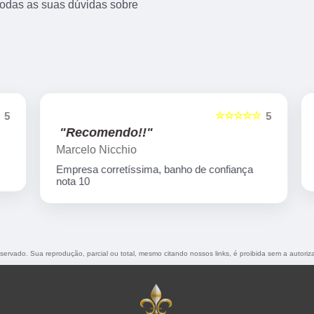
todas as suas dúvidas sobre
☆☆☆☆☆
5
5
"Recomendo!!"
Marcelo Nicchio
Empresa corretíssima, banho de confiança
nota 10
reservado. Sua reprodução, parcial ou total, mesmo citando nossos links, é proibida sem a autoriz