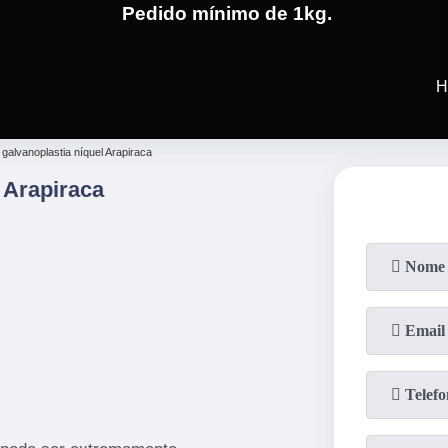
Pedido mínimo de 1kg.
(19)
3701-4682
(19)
99991-5
H
 galvanoplastia níquel Arapiraca
 Arapiraca