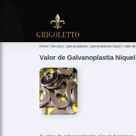
Home
Serviços
galvanoplastia
galvanoplastia níquel
valor de
Valor de Galvanoplastia Níquel