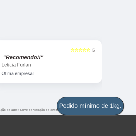
☆☆☆☆☆
5
"Recomendo!!"
"Recome
Leticia Furlan
Gislaine za
Ótima empresa!
Peças marav
Pedido mínimo de 1kg.
ação do autor. Crime de violação de direito autoral – artigo 184 do Código Penal