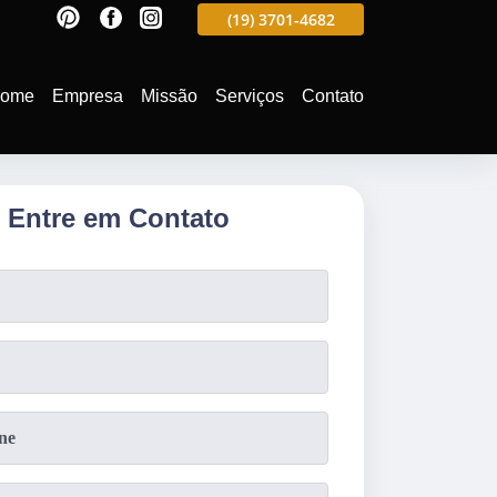
597
(19)
3701-4988
(19)
3701-4682
(19)
99991-5597
ome
Empresa
Missão
Serviços
Contato
Entre em Contato