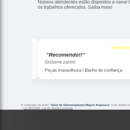
Nossos atendentes estão dispostos a sanar 
os trabalhos oferecidos. Saiba mais!
☆☆☆☆☆
☆☆☆☆☆
5
"Recomendo!!"
Gislaine zanini
Peças maravilhosa ! Banho de confiança
O conteúdo do texto "
Valor de Galvanoplastia Níquel Arapiraca
" é de direito 
–
Lei 9610/98 - Lei de direitos autorais
.