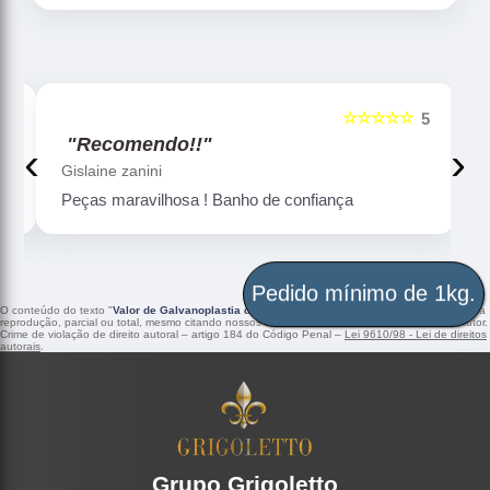
☆☆☆☆☆
5
5
"Recomendo!!"
‹
›
Gislaine zanini
Peças maravilhosa ! Banho de confiança
Pedido mínimo de 1kg.
O conteúdo do texto "
Valor de Galvanoplastia de Cromo Brasília
" é de direito reservado. Sua
reprodução, parcial ou total, mesmo citando nossos links, é proibida sem a autorização do autor.
Crime de violação de direito autoral – artigo 184 do Código Penal –
Lei 9610/98 - Lei de direitos
autorais
.
Grupo Grigoletto