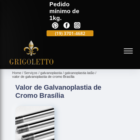
Pedido
mínimo de
1kg.
(19)
3701-4988
(19)
3701-4682
(19)
99991-5597
(
Home
Serviços
galvanoplastia
galvanoplastia latão
valor de galvanoplastia de cromo Brasília
Valor de Galvanoplastia de
Cromo Brasília