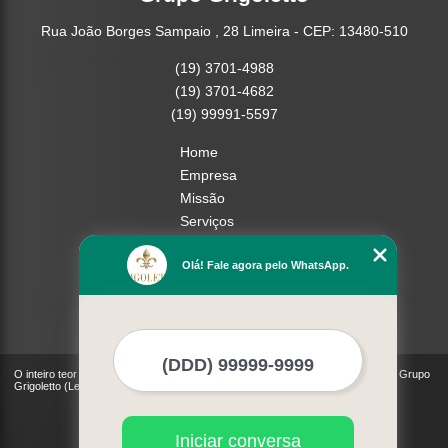
Rua João Borges Sampaio , 28 Limeira - CEP: 13480-510
(19) 3701-4988
(19) 3701-4682
(19) 99991-5597
Home
Empresa
Missão
Serviços
Contato
Olá! Fale agora pelo WhatsApp.
Mapa do site
Mais Serviços
O inteiro teor deste site está sujeito à proteção de direitos autorais. Copyright© Grupo
Grigoletto (Lei 9610 de 19/02/1998)
Iniciar conversa