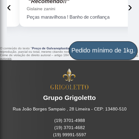
"Recomendo!!"
‹
›
Gislaine zanini
Peças maravilhosa ! Banho de confiança
O conteúdo do texto "
Preço de Galvanoplastia Prata Maceió
" é de direito reservado. Sua
Pedido mínimo de 1kg.
reprodução, parcial ou total, mesmo citando nossos links, é proibida sem a autorização do autor.
Crime de violação de direito autoral – artigo 184 do Código Penal –
Lei 9610/98 - Lei de direitos
autorais
.
Grupo Grigoletto
Rua João Borges Sampaio , 28 Limeira - CEP: 13480-510
(19) 3701-4988
(19) 3701-4682
(19) 99991-5597