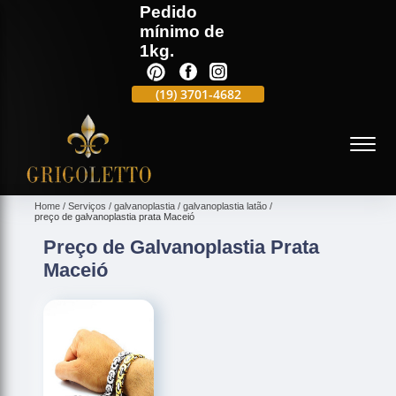
Pedido
mínimo de
1kg.
(19)
3701-4988
(19)
3701-4682
(19)
99991-5597
(
Home
Serviços
galvanoplastia
galvanoplastia latão
preço de galvanoplastia prata Maceió
Preço de Galvanoplastia Prata
Maceió