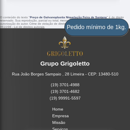
O conteúdo do texto "
Preço de Galvanoplastia Niquelação Feira de Santana
" é de direito
reservado. Sua reprodução, parcial ou total, mesmo citando nossos links, é proibida sem a
autorização do autor. Crime de violação de direito autoral – artigo 184 do Código Penal –
Lei
Pedido mínimo de 1kg.
9610/98 - Lei de direitos autorais
.
Grupo Grigoletto
Rua João Borges Sampaio , 28 Limeira - CEP: 13480-510
(19) 3701-4988
(19) 3701-4682
(19) 99991-5597
Home
Empresa
Missão
Serviços