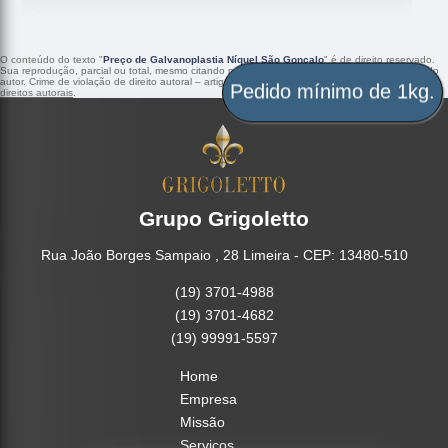
O conteúdo do texto "
Preço de Galvanoplastia Níquel São Gonçalo
" é de direito reservado.
Sua reprodução, parcial ou total, mesmo citando nossos links, é proibida sem a autorização do
autor. Crime de violação de direito autoral – artigo 184 do Código Penal –
Lei 9610/98 - Lei de
Pedido mínimo de 1kg.
direitos autorais
.
Grupo Grigoletto
Rua João Borges Sampaio , 28 Limeira - CEP: 13480-510
(19) 3701-4988
(19) 3701-4682
(19) 99991-5597
Home
Empresa
Missão
Serviços