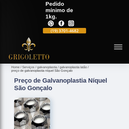
Pedido
mínimo de
1kg.
(19)
3701-4988
(19)
3701-4682
(19)
99991-5597
(
Home
Serviços
galvanoplastia
galvanoplastia latão
preço de galvanoplastia níquel São Gonçalo
Preço de Galvanoplastia Níquel
São Gonçalo