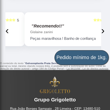
☆☆☆☆☆
5
5
"Recomendo!!"
‹
›
Gislaine zanini
Peças maravilhosa ! Banho de confiança
Pedido mínimo de 1kg.
O conteúdo do texto "
Galvanoplastia Prata Serra
" é de direito reservado. Sua reprodução,
parcial ou total, mesmo citando nossos links, é proibida sem a autorização do autor. Crime de
violação de direito autoral – artigo 184 do Código Penal –
Lei 9610/98 - Lei de direitos autorais
.
Grupo Grigoletto
Rua João Borges Sampaio , 28 Limeira - CEP: 13480-510