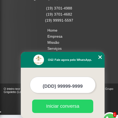
(19) 3701-4988
(19) 3701-4682
(19) 99991-5597
Home
Empresa
Missão
Serviços
Contato
Olá! Fale agora pelo WhatsApp.
Mapa do site
Mais Serviços
O inteiro teor deste site está sujeito à proteção de direitos autorais. Copyright© Grupo
Grigoletto (Lei 9610 de 19/02/1998)
Iniciar conversa
1