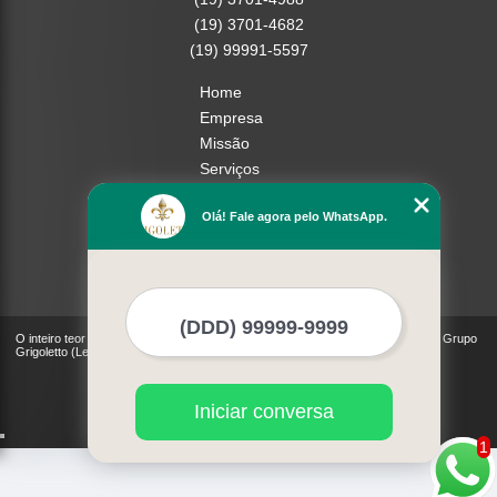
(19) 3701-4682
(19) 99991-5597
Home
Empresa
Missão
Serviços
Contato
Olá! Fale agora pelo WhatsApp.
Mapa do site
Mais Serviços
O inteiro teor deste site está sujeito à proteção de direitos autorais. Copyright© Grupo
Grigoletto (Lei 9610 de 19/02/1998)
Iniciar conversa
1