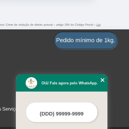
utor. Crime de violação de direito autoral – artigo 184 do Código Penal –
Lei
Pedido mínimo de 1kg.
Olá! Fale agora pelo WhatsApp.
s Serviços