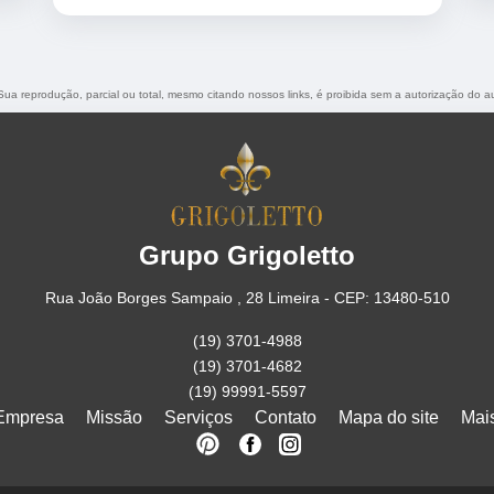
 Sua reprodução, parcial ou total, mesmo citando nossos links, é proibida sem a autorização do a
Grupo Grigoletto
Rua João Borges Sampaio , 28 Limeira - CEP: 13480-510
(19) 3701-4988
(19) 3701-4682
(19) 99991-5597
Empresa
Missão
Serviços
Contato
Mapa do site
Mai