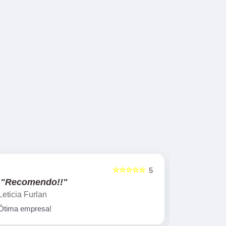
☆☆☆☆☆
5
"Recomendo!!"
"Recome
Leticia Furlan
Gislaine za
Ótima empresa!
Peças marav