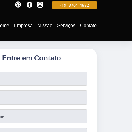
597
(19)
3701-4988
(19)
3701-4682
(19)
99991-5597
ome
Empresa
Missão
Serviços
Contato
Entre em Contato