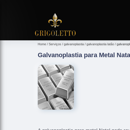
Home
Serviços
galvanoplastia
galvanoplastia latão
galvanopl
Galvanoplastia para Metal Nata