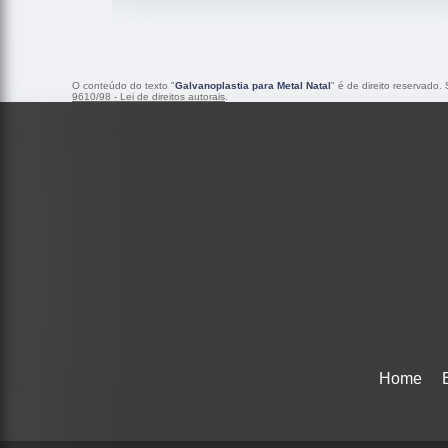
O conteúdo do texto "
Galvanoplastia para Metal Natal
" é de direito reservado.
9610/98 - Lei de direitos autorais
.
Home