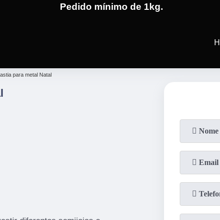
Pedido mínimo de 1kg.
(19)
3701-4682
(19)
99991-5
H
astia para metal Natal
l