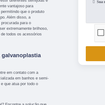
estir diferentes semijoias e
ente vantajoso para
 permitindo que o produto
mpo. Além disso, a
e procurada para o
 ser extremamente brilhoso,
 de todos os acessórios
 galvanoplastia
ntre em contato com a
alizada em banhos e semi-
 e que atua por todo o
al? Encontre a solução que