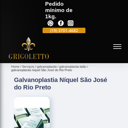
Pedido
mínimo de
1kg.
(19)
3701-4988
(19)
3701-4682
(19)
99991-5597
(
Home
Serviços
galvanoplastia
galvanoplastia latão
galvanoplastia níquel São José do Rio Preto
Galvanoplastia Níquel São José
do Rio Preto