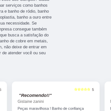
har serviços como banhos
ra e banho de ródio, banho
oplastia, banho a ouro entre
sua necessidade. Se
 empresa consegue também
que busca a satisfação do
anho de cobre em metais,
, não deixe de entrar em
r de atender você ou seu
☆☆☆☆
☆☆☆☆☆
5
5
"Recomendo!!"
Marcelo Nicchio
ança
Empresa corretíssima, banho de confiança