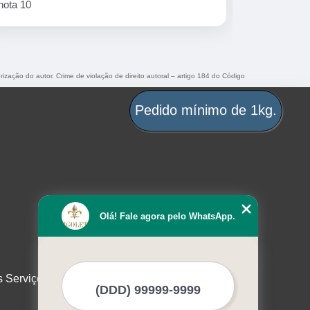
rização do autor. Crime de violação de direito autoral – artigo 184 do Código
Pedido mínimo de 1kg.
Olá! Fale agora pelo WhatsApp.
s Serviços