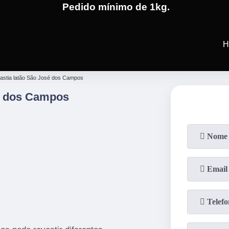
Pedido mínimo de 1kg.
(19)
3701-4682
(19)
99991-5
H
lastia latão São José dos Campos
é dos Campos