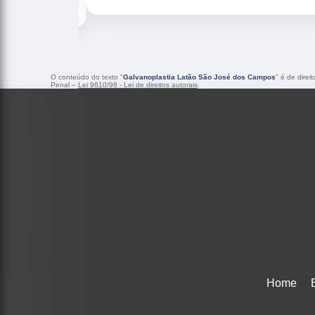
O conteúdo do texto "
Galvanoplastia Latão São José dos Campos
" é de direi
Penal –
Lei 9610/98 - Lei de direitos autorais
.
Home