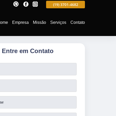
597
(19)
3701-4988
(19)
3701-4682
(19)
99991-5597
ome
Empresa
Missão
Serviços
Contato
Entre em Contato