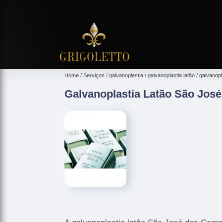
Home
Serviços
galvanoplastia
galvanoplastia latão
galvanop
Galvanoplastia Latão São Jos