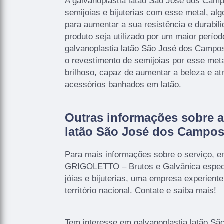
A galvanoplastia latão São José dos Campo
semijoias e bijuterias com esse metal, a
para aumentar a sua resistência e durabili
produto seja utilizado por um maior perío
galvanoplastia latão São José dos Campos
o revestimento de semijoias por esse met
brilhoso, capaz de aumentar a beleza e at
acessórios banhados em latão.
Outras informações sobre a
latão São José dos Campo
Para mais informações sobre o serviço, e
GRIGOLETTO – Brutos e Galvânica especi
jóias e bijuterias, uma empresa experiente
território nacional. Contate e saiba mais!
Tem interesse em galvanoplastia latão S