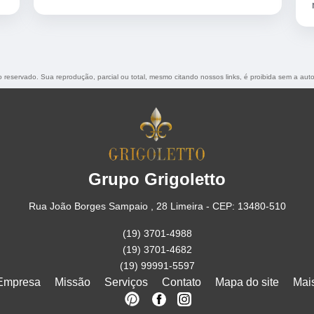
nota 10
to reservado. Sua reprodução, parcial ou total, mesmo citando nossos links, é proibida sem a auto
Grupo Grigoletto
Rua João Borges Sampaio , 28 Limeira - CEP: 13480-510
(19) 3701-4988
(19) 3701-4682
(19) 99991-5597
Empresa
Missão
Serviços
Contato
Mapa do site
Mai