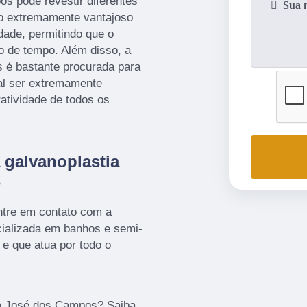
s pode revestir diferentes
lgo extremamente vantajoso
dade, permitindo que o
do de tempo. Além disso, a
 é bastante procurada para
al ser extremamente
ratividade de todos os
 galvanoplastia
s
ntre em contato com a
alizada em banhos e semi-
 e que atua por todo o
ão José dos Campos? Saiba