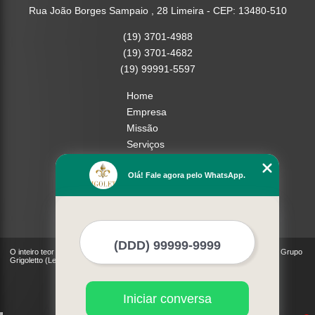
Rua João Borges Sampaio , 28 Limeira - CEP: 13480-510
(19) 3701-4988
(19) 3701-4682
(19) 99991-5597
Home
Empresa
Missão
Serviços
Contato
Olá! Fale agora pelo WhatsApp.
Mapa do site
Mais Serviços
O inteiro teor deste site está sujeito à proteção de direitos autorais. Copyright© Grupo
Grigoletto (Lei 9610 de 19/02/1998)
Iniciar conversa