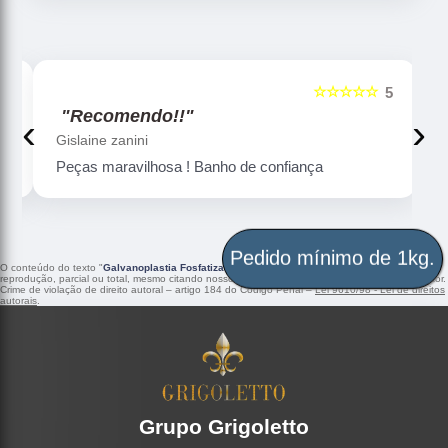
☆☆☆☆☆
5
5
"Recomendo!!"
‹
›
Gislaine zanini
Peças maravilhosa ! Banho de confiança
Pedido mínimo de 1kg.
O conteúdo do texto "
Galvanoplastia Fosfatização Porto Alegre
" é de direito reservado. Sua
reprodução, parcial ou total, mesmo citando nossos links, é proibida sem a autorização do autor.
Crime de violação de direito autoral – artigo 184 do Código Penal –
Lei 9610/98 - Lei de direitos
autorais
.
Grupo Grigoletto