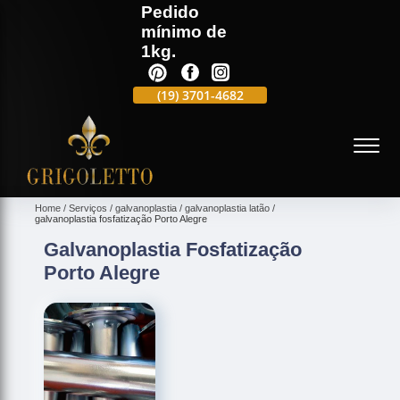
Pedido
mínimo de
1kg.
(19)
3701-4988
(19)
3701-4682
(19)
99991-5597
(
Home
Serviços
galvanoplastia
galvanoplastia latão
galvanoplastia fosfatização Porto Alegre
Galvanoplastia Fosfatização
Porto Alegre