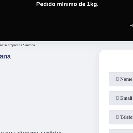
Pedido mínimo de 1kg.
(19)
3701-4682
(19)
99991-5
H
lastia empresas Santana
tana