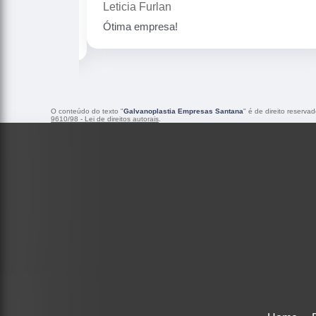
Gislaine zanini
Peças maravilhosa ! Banho de confiança
O conteúdo do texto "
Galvanoplastia Empresas Santana
" é de direito reserva
9610/98 - Lei de direitos autorais
.