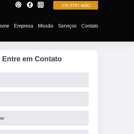
597
(19)
3701-4988
(19)
3701-4682
(19)
99991-5597
ome
Empresa
Missão
Serviços
Contato
Entre em Contato