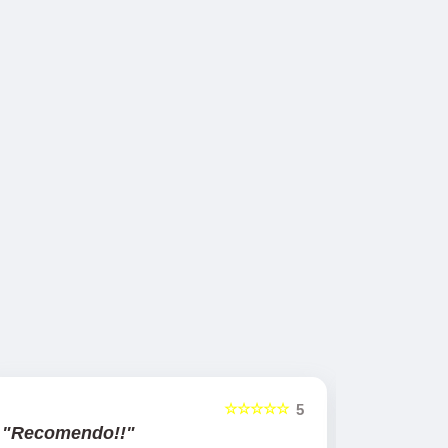
☆☆☆☆☆
5
"Recomendo!!"
"Recom