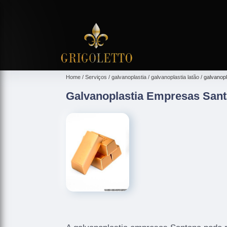
Home
Serviços
galvanoplastia
galvanoplastia latão
galvanop
Galvanoplastia Empresas San