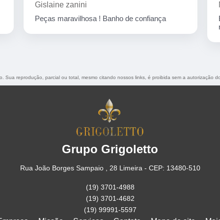
Marcelo Nicchio
Empresa corretíssima, banho de confiança
nota 10
do. Sua reprodução, parcial ou total, mesmo citando nossos links, é proibida sem a autorização d
Grupo Grigoletto
Rua João Borges Sampaio , 28 Limeira - CEP: 13480-510
(19) 3701-4988
(19) 3701-4682
(19) 99991-5597