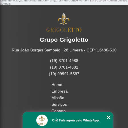
Crime de violação de direito autoral – artigo 184 do Código Penal –
Lei 9610/98 - Lei de direitos
autorais
.
Grupo Grigoletto
Rua João Borges Sampaio , 28 Limeira - CEP: 13480-510
(19) 3701-4988
(19) 3701-4682
(19) 99991-5597
Home
Empresa
Missão
Serviços
Contato
Mapa do site
Olá! Fale agora pelo WhatsApp.
Mais Serviços