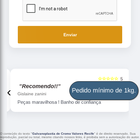
Enviar
☆☆☆☆☆
5
5
"Recomendo!!"
‹
›
Pedido mínimo de 1kg.
Gislaine zanini
Peças maravilhosa ! Banho de confiança
O conteúdo do texto "
Galvanoplastia de Cromo Valores Recife
" é de direito reservado. Sua
reprodução, parcial ou total, mesmo citando nossos links, é proibida sem a autorização do autor.