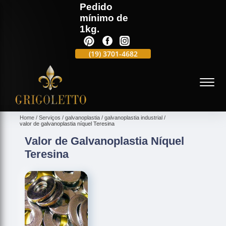
Pedido
mínimo de
1kg.
(19)
3701-4988
(19)
3701-4682
(19)
99991-5597
(
Home
Serviços
galvanoplastia
galvanoplastia industrial
valor de galvanoplastia níquel Teresina
Valor de Galvanoplastia Níquel
Teresina