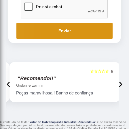
Enviar
☆☆☆☆☆
5
5
"Recomendo!!"
‹
›
Gislaine zanini
Peças maravilhosa ! Banho de confiança
O conteúdo do texto "
Valor de Galvanoplastia Industrial Ananindeua
" é de direito reservado.
Sua reprodução, parcial ou total, mesmo citando nossos links, é proibida sem a autorização do
autor. Crime de violação de direito autoral – artigo 184 do Código Penal –
Lei 9610/98 - Lei de