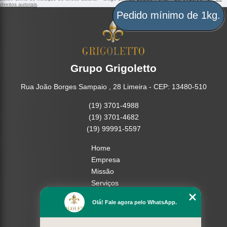
direitos autorais
.
Pedido mínimo de 1kg.
Grupo Grigoletto
Rua João Borges Sampaio , 28 Limeira - CEP: 13480-510
(19) 3701-4988
(19) 3701-4682
(19) 99991-5597
Home
Empresa
Missão
Serviços
Contato
Olá! Fale agora pelo WhatsApp.
Mapa do site
Mais Serviços