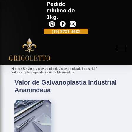
Pedido
mínimo de
1kg.
(19)
3701-4988
(19)
3701-4682
(19)
99991-5597
(
Home
Serviços
galvanoplastia
galvanoplastia industrial
valor de galvanoplastia industrial Ananindeua
Valor de Galvanoplastia Industrial
Ananindeua