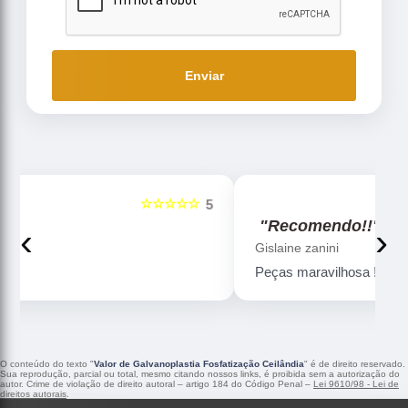
Enviar
☆☆☆☆☆
5
5
"Recomendo!!"
‹
›
Gislaine zanini
Peças maravilhosa ! Banho de confiança
O conteúdo do texto "
Valor de Galvanoplastia Fosfatização Ceilândia
" é de direito reservado.
Sua reprodução, parcial ou total, mesmo citando nossos links, é proibida sem a autorização do
autor. Crime de violação de direito autoral – artigo 184 do Código Penal –
Lei 9610/98 - Lei de
direitos autorais
.