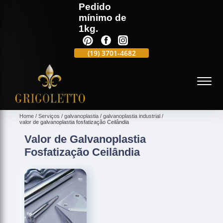
Pedido
mínimo de
1kg.
(19)
3701-4988
(19)
3701-4682
(19)
99991-5597
(
Home
Serviços
galvanoplastia
galvanoplastia industrial
valor de galvanoplastia fosfatização Ceilândia
Valor de Galvanoplastia
Fosfatização Ceilândia