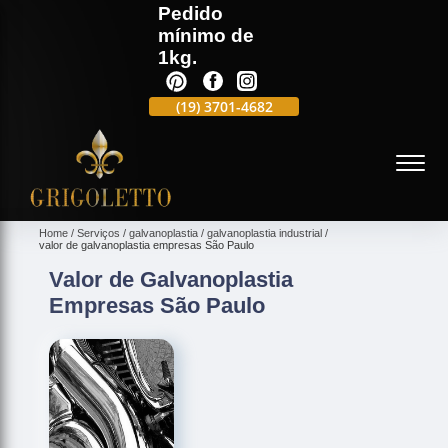
Pedido
mínimo de
1kg.
(19)
3701-4988
(19)
3701-4682
(19)
99991-5597
(
Home
Serviços
galvanoplastia
galvanoplastia industrial
valor de galvanoplastia empresas São Paulo
Valor de Galvanoplastia
Empresas São Paulo