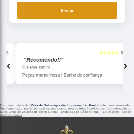
Enviar
☆☆☆☆☆
5
5
"Recomendo!!"
‹
›
Gislaine zanini
Peças maravilhosa ! Banho de confiança
O conteúdo do texto "
Valor de Galvanoplastia Empresas São Paulo
" é de direito reservado.
Sua reprodução, parcial ou total, mesmo citando nossos links, é proibida sem a autorização do
autor. Crime de violação de direito autoral – artigo 184 do Código Penal –
Lei 9610/98 - Lei de
direitos autorais
.