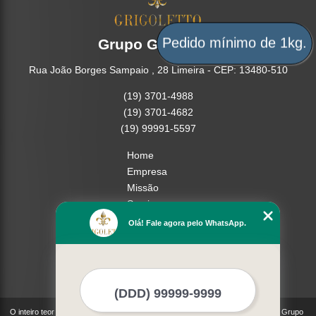
Grupo Grigoletto
Pedido mínimo de 1kg.
Rua João Borges Sampaio , 28 Limeira - CEP: 13480-510
(19) 3701-4988
(19) 3701-4682
(19) 99991-5597
Home
Empresa
Missão
Serviços
Contato
Olá! Fale agora pelo WhatsApp.
Mapa do site
Mais Serviços
O inteiro teor deste site está sujeito à proteção de direitos autorais. Copyright© Grupo