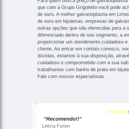
Para quem busca preço de galvanoplastia 
que com a Grupo Grigoletto você pode ac
de ouro, A melhor galvanoplastia em Limei
de ouro em bijuterias, empresas de galvan
outras opções que são oferecidas para a 
diferenciado dentro de seu segmento, a
proporcionar um atendimento cuidadoso e 
cliente. Ao entrar em contato conosco, vo
dúvidas, estamos à sua disposição, atrav
cuidadoso e comprometido com a sua sat
trabalhamos com banho de prata em bijute
Fale com nossos especialistas.
☆☆☆☆☆
5
!!"
"Recomendo!!"
Gislaine zanini