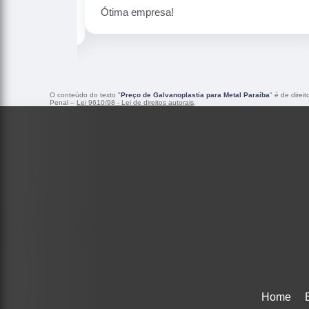
Peças maravilhosa ! Banho 
O conteúdo do texto "
Preço de Galvanoplastia para Metal Paraíba
" é de direi
Penal –
Lei 9610/98 - Lei de direitos autorais
.
Home