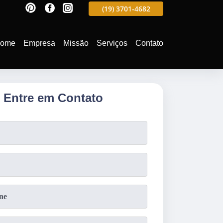
597
(19)
3701-4988
(19)
3701-4682
(19)
99991-5597
ome
Empresa
Missão
Serviços
Contato
Entre em Contato