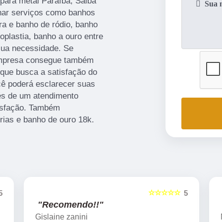
para metal Paraíba, Saiba
har serviços como banhos
ra e banho de ródio, banho
oplastia, banho a ouro entre
sua necessidade. Se
 empresa consegue também
que busca a satisfação do
cê poderá esclarecer suas
és de um atendimento
isfação. Também
rias e banho de ouro 18k.
☆☆☆☆☆
☆☆
5
"Recomendo!!"
Marcelo Nicchio