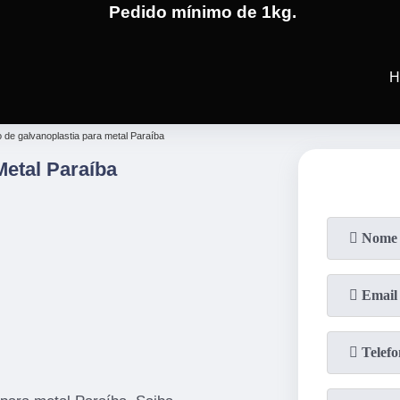
Pedido mínimo de 1kg.
(19)
3701-4682
(19)
99991-5
H
 de galvanoplastia para metal Paraíba
Metal Paraíba