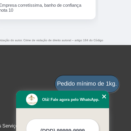
ança
Ótima empresa!
rização do autor. Crime de violação de direito autoral – artigo 184 do Código
Pedido mínimo de 1kg.
Olá! Fale agora pelo WhatsApp.
s Serviços