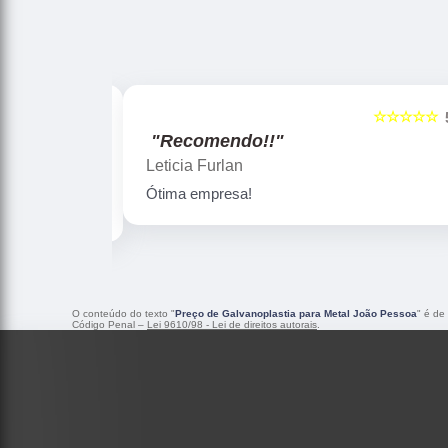
☆☆☆☆☆
☆☆
5
"Recomendo!!"
Gislaine zanini
Peças maravilhosa ! Banho de confian
O conteúdo do texto "
Preço de Galvanoplastia para Metal João Pessoa
" é de
Código Penal –
Lei 9610/98 - Lei de direitos autorais
.