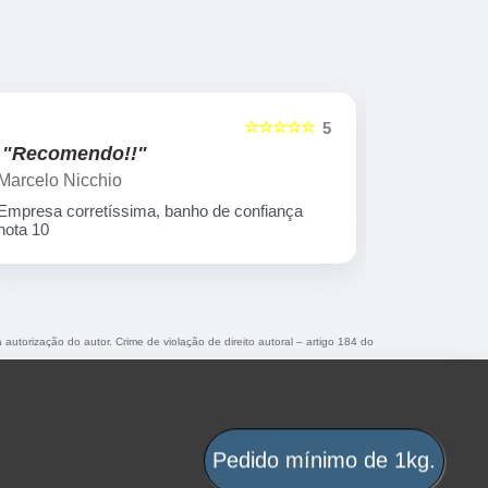
☆☆☆☆☆
5
"Recomendo!!"
"Re
Leticia Furlan
Gisla
Ótima empresa!
Peças
 autorização do autor. Crime de violação de direito autoral – artigo 184 do
Pedido mínimo de 1kg.