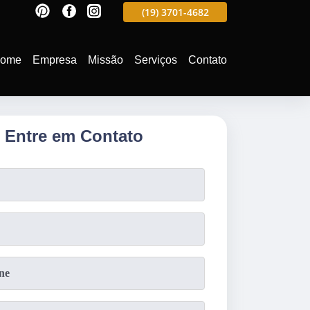
597
(19)
3701-4988
(19)
3701-4682
(19)
99991-5597
ome
Empresa
Missão
Serviços
Contato
Entre em Contato