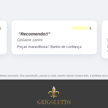
☆☆☆
☆☆☆☆☆
5
5
"Recomendo!!"
Marcelo Nicchio
ça
Empresa corretíssima, banho de confiança
nota 10
 direito reservado. Sua reprodução, parcial ou total, mesmo citando nossos links, é proibida sem a