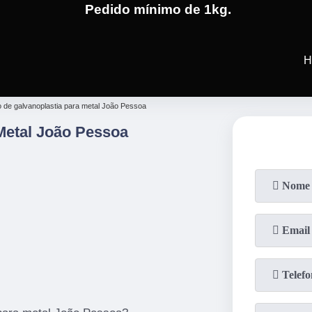
Pedido mínimo de 1kg.
(19)
3701-4682
(19)
99991-5
H
 de galvanoplastia para metal João Pessoa
Metal João Pessoa