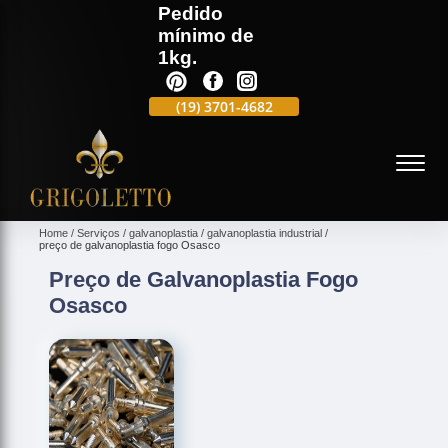
Pedido
mínimo de
1kg.
(19)
3701-4988
(19)
3701-4682
(19)
99991-5597
(
Home
Serviços
galvanoplastia
galvanoplastia industrial
preço de galvanoplastia fogo Osasco
Preço de Galvanoplastia Fogo
Osasco