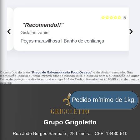
☆☆☆☆☆
5
5
"Recomendo!!"
‹
›
Gislaine zanini
Peças maravilhosa ! Banho de confiança
O conteúdo do texto "
Preço de Galvanoplastia Fogo Osasco
" é de direito reservado. Sua
reprodução, parcial ou total, mesmo citando nossos links, é proibida sem a autorização do autor.
Crime de violação de direito autoral – artigo 184 do Código Penal –
Lei 9610/98 - Lei de direitos
autorais
.
Pedido mínimo de 1kg.
Grupo Grigoletto
Rua João Borges Sampaio , 28 Limeira - CEP: 13480-510