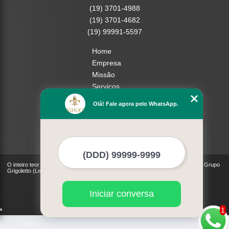
(19) 3701-4988
(19) 3701-4682
(19) 99991-5597
Home
Empresa
Missão
Serviços
Contato
Olá! Fale agora pelo WhatsApp.
Mapa do site
Mais Serviços
O inteiro teor deste site está sujeito à proteção de direitos autorais. Copyright© Grupo
Grigoletto (Lei 9610 de 19/02/1998)
Iniciar conversa
1