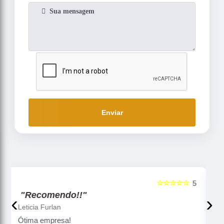
Enviar
☆☆☆☆☆
5
5
"Recomendo!!"
‹
›
Gislaine zanini
Peças maravilhosa ! Banho de confiança