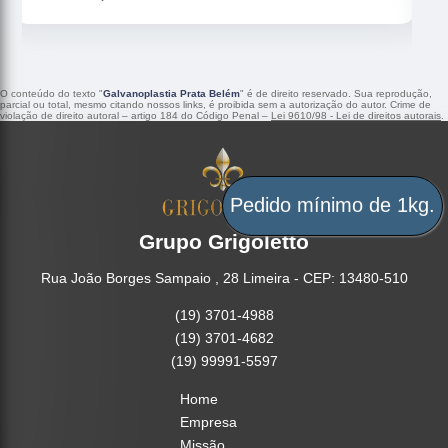
O conteúdo do texto "
Galvanoplastia Prata Belém
" é de direito reservado. Sua reprodução,
parcial ou total, mesmo citando nossos links, é proibida sem a autorização do autor. Crime de
violação de direito autoral – artigo 184 do Código Penal –
Lei 9610/98 - Lei de direitos autorais
.
Pedido mínimo de 1kg.
Grupo Grigoletto
Rua João Borges Sampaio , 28 Limeira - CEP: 13480-510
(19) 3701-4988
(19) 3701-4682
(19) 99991-5597
Home
Empresa
Missão