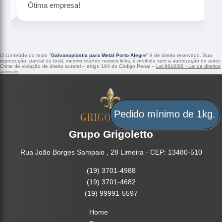
Peças maravilhosa ! Banho de confiança
O conteúdo do texto "
Galvanoplastia para Metal Porto Alegre
" é de direito reservado. Sua
reprodução, parcial ou total, mesmo citando nossos links, é proibida sem a autorização do autor.
Crime de violação de direito autoral – artigo 184 do Código Penal –
Lei 9610/98 - Lei de direitos
autorais
.
Pedido mínimo de 1kg.
Grupo Grigoletto
Rua João Borges Sampaio , 28 Limeira - CEP: 13480-510
(19) 3701-4988
(19) 3701-4682
(19) 99991-5597
Home