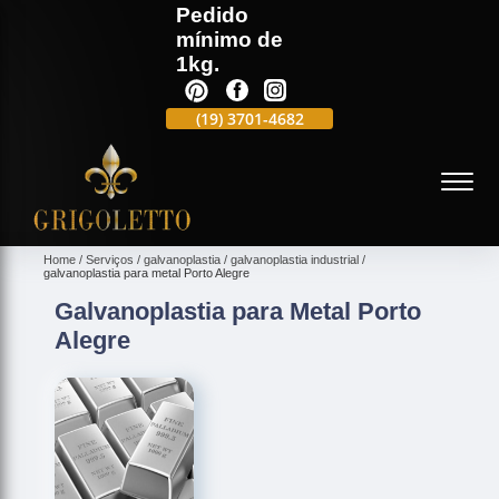
Pedido
mínimo de
1kg.
(19)
3701-4988
(19)
3701-4682
(19)
99991-5597
(
Home
Serviços
galvanoplastia
galvanoplastia industrial
galvanoplastia para metal Porto Alegre
Galvanoplastia para Metal Porto
Alegre