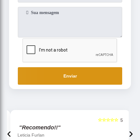
Enviar
☆☆☆☆
☆☆☆☆☆
5
5
"Recomendo!!"
‹
›
Gislaine zanini