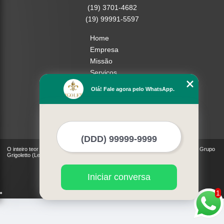
(19) 3701-4682
(19) 99991-5597
Home
Empresa
Missão
Serviços
Contato
Olá! Fale agora pelo WhatsApp.
Mapa do site
Mais Serviços
O inteiro teor deste site está sujeito à proteção de direitos autorais. Copyright© Grupo
Grigoletto (Lei 9610 de 19/02/1998)
Iniciar conversa
1