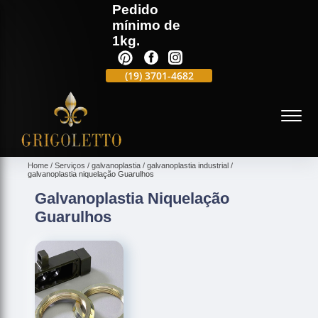
Pedido
mínimo de
1kg.
(19)
3701-4988
(19)
3701-4682
(19)
99991-5597
(
Home
Serviços
galvanoplastia
galvanoplastia industrial
galvanoplastia niquelação Guarulhos
Galvanoplastia Niquelação
Guarulhos