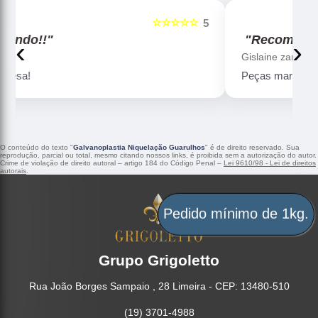
☆☆☆☆☆
5
5
"Recomendo!!"
‹
›
Gislaine zanini
Peças maravilhosa ! Banho de confiança
O conteúdo do texto "
Galvanoplastia Niquelação Guarulhos
" é de direito reservado. Sua
reprodução, parcial ou total, mesmo citando nossos links, é proibida sem a autorização do autor.
Crime de violação de direito autoral – artigo 184 do Código Penal –
Lei 9610/98 - Lei de direitos
autorais
.
Pedido mínimo de 1kg.
Grupo Grigoletto
Rua João Borges Sampaio , 28 Limeira - CEP: 13480-510
(19) 3701-4988