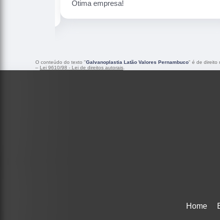
Peças maravilhosa ! Banho de confian
O conteúdo do texto "
Galvanoplastia Latão Valores Pernambuco
" é de direit
–
Lei 9610/98 - Lei de direitos autorais
.
Home