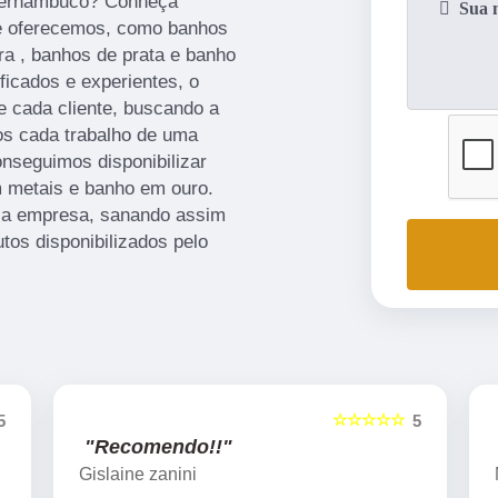
 Pernambuco? Conheça
ue oferecemos, como banhos
ra , banhos de prata e banho
ficados e experientes, o
 cada cliente, buscando a
os cada trabalho de uma
onseguimos disponibilizar
m metais e banho em ouro.
sa empresa, sanando assim
tos disponibilizados pelo
☆☆☆
☆☆☆☆☆
5
5
"Recomendo!!"
Marcelo Nicchio