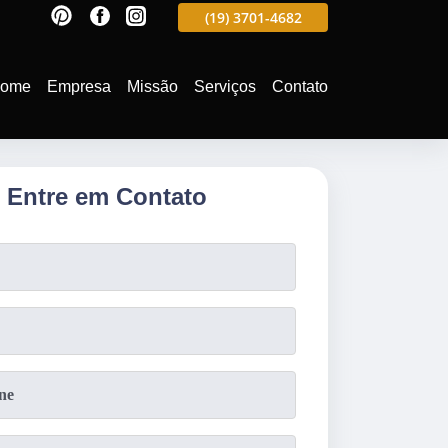
597
(19)
3701-4988
(19)
3701-4682
(19)
99991-5597
ome
Empresa
Missão
Serviços
Contato
Entre em Contato