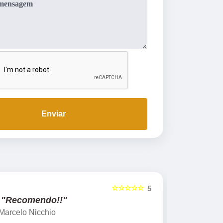
Enviar
☆☆☆☆☆
5
"Recomendo!!"
"Re
Leticia Furlan
Gisla