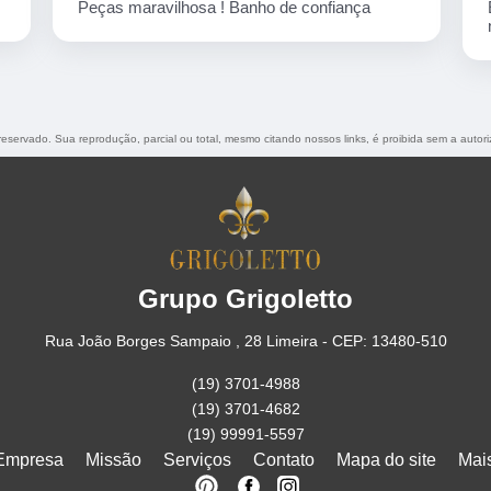
ça
Empresa corretíssima, banho de confiança
nota 10
o reservado. Sua reprodução, parcial ou total, mesmo citando nossos links, é proibida sem a autor
Grupo Grigoletto
Rua João Borges Sampaio , 28 Limeira - CEP: 13480-510
(19) 3701-4988
(19) 3701-4682
(19) 99991-5597
Empresa
Missão
Serviços
Contato
Mapa do site
Mai