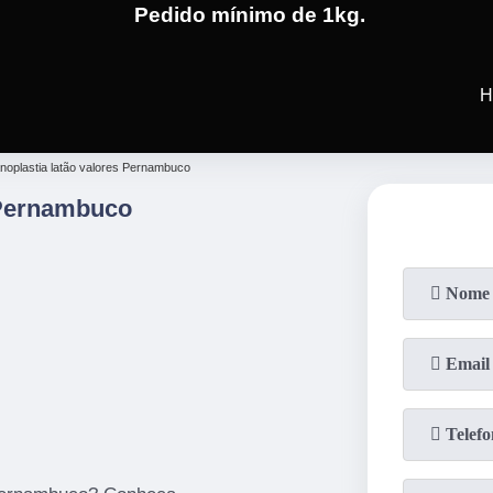
Pedido mínimo de 1kg.
(19)
3701-4682
(19)
99991-5
H
noplastia latão valores Pernambuco
 Pernambuco