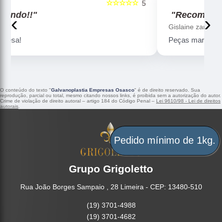
☆☆☆☆☆
5
5
"Recomendo!!"
‹
›
Gislaine zanini
Peças maravilhosa ! Banho de confiança
O conteúdo do texto "
Galvanoplastia Empresas Osasco
" é de direito reservado. Sua
reprodução, parcial ou total, mesmo citando nossos links, é proibida sem a autorização do autor.
Crime de violação de direito autoral – artigo 184 do Código Penal –
Lei 9610/98 - Lei de direitos
autorais
.
Pedido mínimo de 1kg.
Grupo Grigoletto
Rua João Borges Sampaio , 28 Limeira - CEP: 13480-510
(19) 3701-4988
(19) 3701-4682