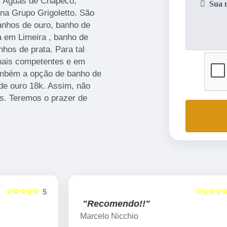
o Águas de Chapecó,
na Grupo Grigoletto. São
anhos de ouro, banho de
a em Limeira , banho de
nhos de prata. Para tal
onais competentes e em
mbém a opção de banho de
de ouro 18k. Assim, não
is. Teremos o prazer de
☆☆☆☆☆
5
5
"Recomendo!!"
Marcelo Nicchio