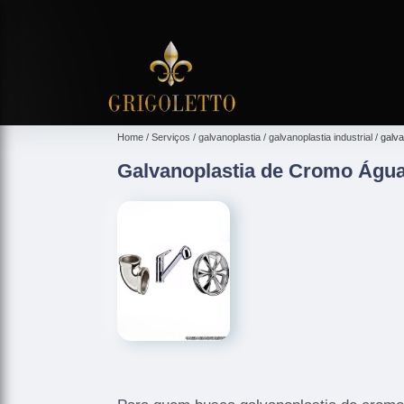
Home
Serviços
galvanoplastia
galvanoplastia industrial
galv
Galvanoplastia de Cromo Águ