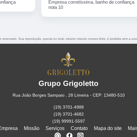
Empresa corretíssima, banho de confiança
nota 10
ito reservado. Sua reprodução, parcial ou total, mesmo citando nossos links, é proibida sem a aut
Grupo Grigoletto
Rua João Borges Sampaio , 28 Limeira - CEP: 13480-510
(19) 3701-4988
(19) 3701-4682
(19) 99991-5597
Empresa
Missão
Serviços
Contato
Mapa do site
Mai