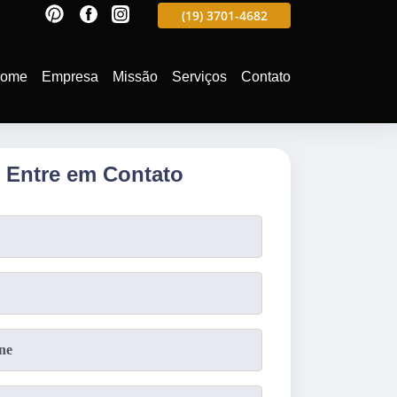
597
(19)
3701-4988
(19)
3701-4682
(19)
99991-5597
ome
Empresa
Missão
Serviços
Contato
Entre em Contato