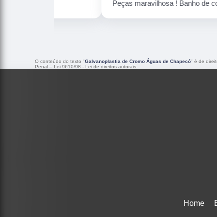
Peças maravilhosa ! Banho de confiança
O conteúdo do texto "
Galvanoplastia de Cromo Águas de Chapecó
" é de dire
Penal –
Lei 9610/98 - Lei de direitos autorais
.
Home