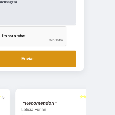
Enviar
☆☆☆☆☆
5
"Recomendo!!"
"Recome
Leticia Furlan
Gislaine za