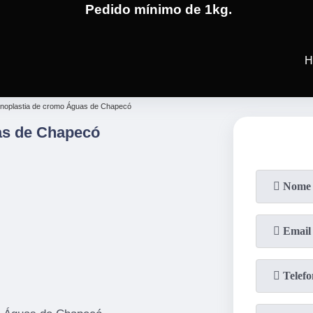
Pedido mínimo de 1kg.
(19)
3701-4682
(19)
99991-5
H
anoplastia de cromo Águas de Chapecó
as de Chapecó