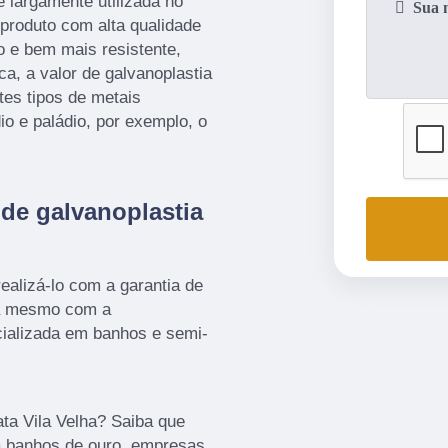
é largamente utilizada no
produto com alta qualidade
o e bem mais resistente,
a, a valor de galvanoplastia
ntes tipos de metais
io e paládio, por exemplo, o
 de galvanoplastia
ealizá-lo com a garantia de
ra mesmo com a
alizada em banhos e semi-
ata Vila Velha? Saiba que
a banhos de ouro, empresas