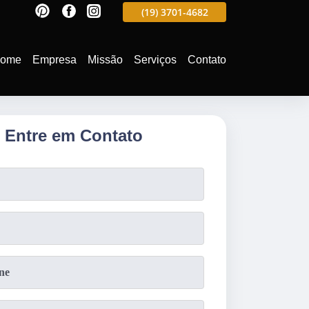
597
(19)
3701-4988
(19)
3701-4682
(19)
99991-5597
ome
Empresa
Missão
Serviços
Contato
Entre em Contato