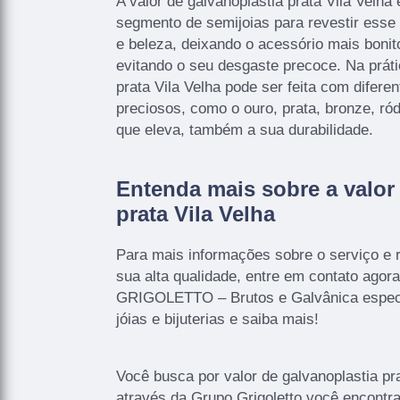
A valor de galvanoplastia prata Vila Velha 
segmento de semijoias para revestir esse 
e beleza, deixando o acessório mais bonit
evitando o seu desgaste precoce. Na prátic
prata Vila Velha pode ser feita com difere
preciosos, como o ouro, prata, bronze, ród
que eleva, também a sua durabilidade.
Entenda mais sobre a valor
prata Vila Velha
Para mais informações sobre o serviço e r
sua alta qualidade, entre em contato ago
GRIGOLETTO – Brutos e Galvânica especi
jóias e bijuterias e saiba mais!
Você busca por valor de galvanoplastia pr
através da Grupo Grigoletto você encontr