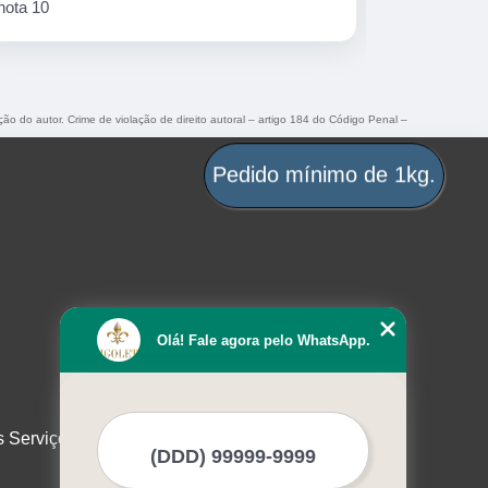
ção do autor. Crime de violação de direito autoral – artigo 184 do Código Penal –
Pedido mínimo de 1kg.
Olá! Fale agora pelo WhatsApp.
s Serviços