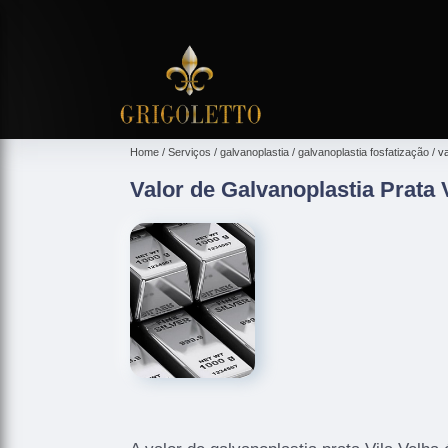
Home
Serviços
galvanoplastia
galvanoplastia fosfatização
va
Valor de Galvanoplastia Prata 