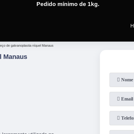
Pedido mínimo de 1kg.
(19)
3701-4682
(19)
99991-5
H
reço de galvanoplastia níquel Manaus
el Manaus