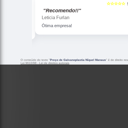
☆☆☆☆☆
☆☆☆☆☆
5
"Recomendo!!"
Gislaine zanini
Peças maravilhosa ! Banho de confiança
O conteúdo do texto "
Preço de Galvanoplastia Níquel Manaus
" é de direito r
Lei 9610/98 - Lei de direitos autorais
.