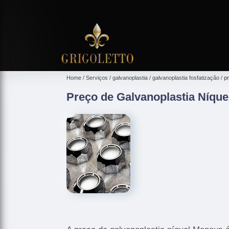
Home
Serviços
galvanoplastia
galvanoplastia fosfatização
p
Preço de Galvanoplastia Níqu