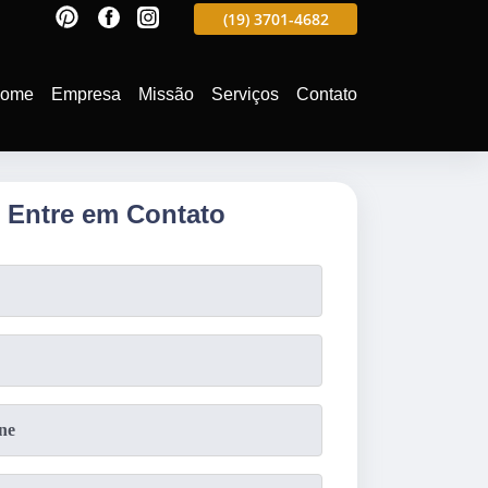
597
(19)
3701-4988
(19)
3701-4682
(19)
99991-5597
ome
Empresa
Missão
Serviços
Contato
Entre em Contato