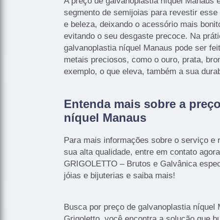
A preço de galvanoplastia níquel Manaus é
segmento de semijoias para revestir esse 
e beleza, deixando o acessório mais bonit
evitando o seu desgaste precoce. Na práti
galvanoplastia níquel Manaus pode ser fei
metais preciosos, como o ouro, prata, bron
exemplo, o que eleva, também a sua durab
Entenda mais sobre a preço
níquel Manaus
Para mais informações sobre o serviço e r
sua alta qualidade, entre em contato ago
GRIGOLETTO – Brutos e Galvânica especi
jóias e bijuterias e saiba mais!
Busca por preço de galvanoplastia níque
Grigoletto, você encontra a solução que b