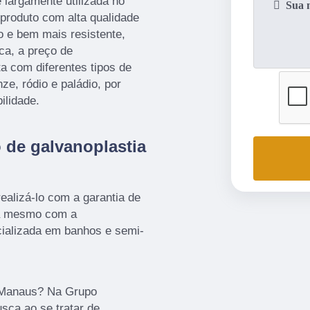
 largamente utilizada no
produto com alta qualidade
o e bem mais resistente,
ca, a preço de
ta com diferentes tipos de
ze, ródio e paládio, por
ilidade.
 de galvanoplastia
ealizá-lo com a garantia de
ra mesmo com a
alizada em banhos e semi-
l Manaus? Na Grupo
usca ao se tratar de