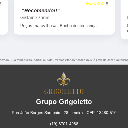
☆☆☆☆☆
5
5
"Recomendo!!"
Marcelo Nicchio
Empresa corretíssima, banho de confiança
nota 10
eservado. Sua reprodução, parcial ou total, mesmo citando nossos links, é proibida sem a autoriza
Grupo Grigoletto
Rua João Borges Sampaio , 28 Limeira - CEP: 13480-510
(19) 3701-4988