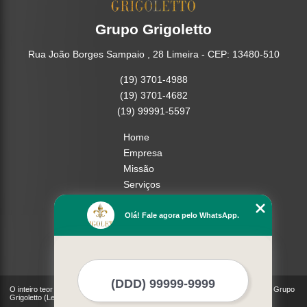
Grupo Grigoletto
Rua João Borges Sampaio , 28 Limeira - CEP: 13480-510
(19) 3701-4988
(19) 3701-4682
(19) 99991-5597
Home
Empresa
Missão
Serviços
Contato
Mapa do site
Olá! Fale agora pelo WhatsApp.
Mais Serviços
O inteiro teor deste site está sujeito à proteção de direitos autorais. Copyright© Grupo
Grigoletto (Lei 9610 de 19/02/1998)