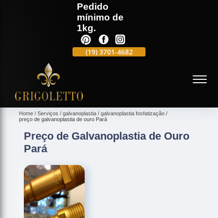
Pedido
mínimo de
1kg.
(19)
3701-4988
(19)
3701-4682
(19)
99991-5597
(
Home
Serviços
galvanoplastia
galvanoplastia fosfatização
preço de galvanoplastia de ouro Pará
Preço de Galvanoplastia de Ouro
Pará