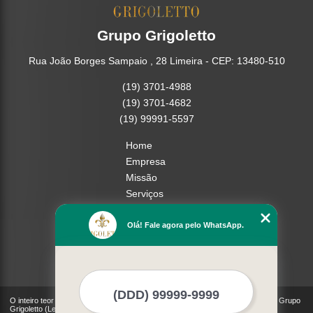
Grupo Grigoletto
Rua João Borges Sampaio , 28 Limeira - CEP: 13480-510
(19) 3701-4988
(19) 3701-4682
(19) 99991-5597
Home
Empresa
Missão
Serviços
Contato
Mapa do site
Olá! Fale agora pelo WhatsApp.
Mais Serviços
O inteiro teor deste site está sujeito à proteção de direitos autorais. Copyright© Grupo
Grigoletto (Lei 9610 de 19/02/1998)