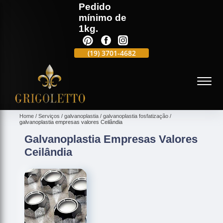
Pedido
mínimo de
1kg.
(19)
3701-4988
(19)
3701-4682
(19)
99991-5597
(
Home
Serviços
galvanoplastia
galvanoplastia fosfatização
galvanoplastia empresas valores Ceilândia
Galvanoplastia Empresas Valores
Ceilândia