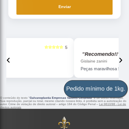
Enviar
☆☆☆☆☆
5
5
"Recomendo!!"
‹
›
Gislaine zanini
Peças maravilhosa ! Banho de confiança
Pedido mínimo de 1kg.
O conteúdo do texto "
Galvanoplastia Empresas Valores Ceilândia
" é de direito reservado.
Sua reprodução, parcial ou total, mesmo citando nossos links, é proibida sem a autorização do
autor. Crime de violação de direito autoral – artigo 184 do Código Penal –
Lei 9610/98 - Lei de
direitos autorais
.