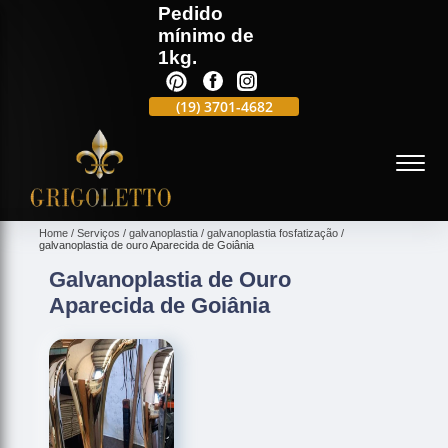
Pedido
mínimo de
1kg.
(19)
3701-4988
(19)
3701-4682
(19)
99991-5597
(
Home
Serviços
galvanoplastia
galvanoplastia fosfatização
galvanoplastia de ouro Aparecida de Goiânia
Galvanoplastia de Ouro
Aparecida de Goiânia