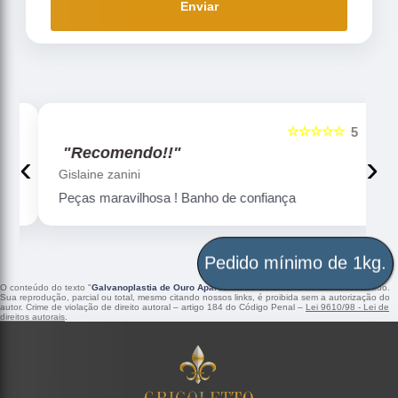
Enviar
☆☆☆☆☆
5
5
"Recomendo!!"
‹
›
Gislaine zanini
Peças maravilhosa ! Banho de confiança
Pedido mínimo de 1kg.
O conteúdo do texto "
Galvanoplastia de Ouro Aparecida de Goiânia
" é de direito reservado.
Sua reprodução, parcial ou total, mesmo citando nossos links, é proibida sem a autorização do
autor. Crime de violação de direito autoral – artigo 184 do Código Penal –
Lei 9610/98 - Lei de
direitos autorais
.