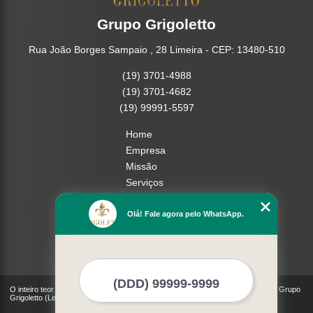
Grupo Grigoletto
Rua João Borges Sampaio , 28 Limeira - CEP: 13480-510
(19) 3701-4988
(19) 3701-4682
(19) 99991-5597
Home
Empresa
Missão
Serviços
Contato
Mapa do site
Olá! Fale agora pelo WhatsApp.
Mais Serviços
O inteiro teor deste site está sujeito à proteção de direitos autorais. Copyright© Grupo
Grigoletto (Lei 9610 de 19/02/1998)