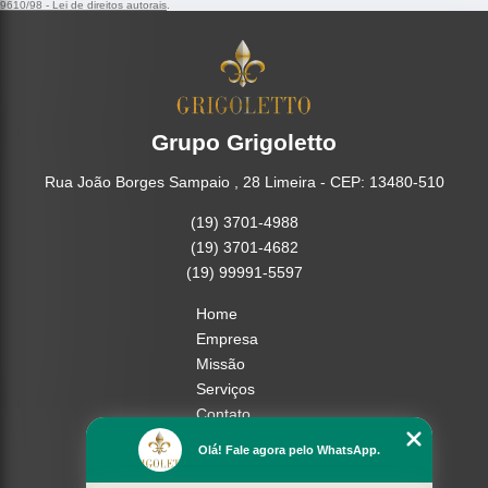
9610/98 - Lei de direitos autorais
.
Grupo Grigoletto
Rua João Borges Sampaio , 28 Limeira - CEP: 13480-510
(19) 3701-4988
(19) 3701-4682
(19) 99991-5597
Home
Empresa
Missão
Serviços
Contato
Mapa do site
Olá! Fale agora pelo WhatsApp.
Mais Serviços