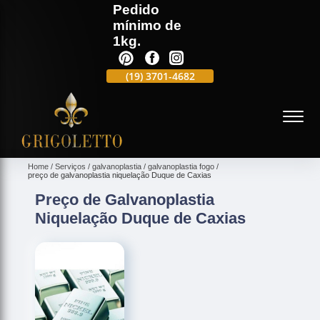
Pedido
mínimo de
1kg.
(19)
3701-4988
(19)
3701-4682
(19)
99991-5597
(
Home
Serviços
galvanoplastia
galvanoplastia fogo
preço de galvanoplastia niquelação Duque de Caxias
Preço de Galvanoplastia
Niquelação Duque de Caxias