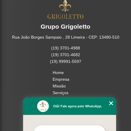
Grupo Grigoletto
Rua João Borges Sampaio , 28 Limeira - CEP: 13480-510
(19) 3701-4988
(19) 3701-4682
(19) 99991-5597
Home
Empresa
Missão
Serviços
Contato
Mapa do site
Olá! Fale agora pelo WhatsApp.
Mais Serviços