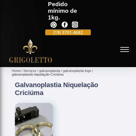
Pedido
mínimo de
1kg.
(19)
3701-4988
(19)
3701-4682
(19)
99991-5597
(
Home
Serviços
galvanoplastia
galvanoplastia fogo
galvanoplastia niquelação Criciúma
Galvanoplastia Niquelação
Criciúma