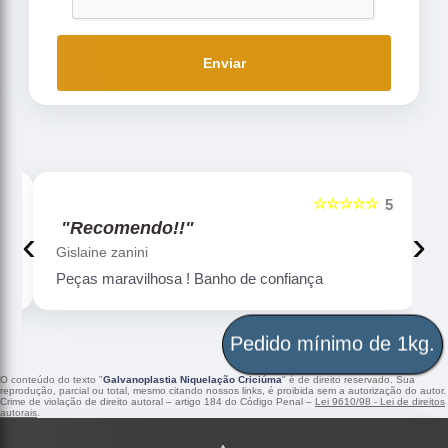
Enviar
☆☆☆☆☆
5
5
"Recomendo!!"
‹
›
Gislaine zanini
Peças maravilhosa ! Banho de confiança
Pedido mínimo de 1kg.
O conteúdo do texto "
Galvanoplastia Niquelação Criciúma
" é de direito reservado. Sua
reprodução, parcial ou total, mesmo citando nossos links, é proibida sem a autorização do autor.
Crime de violação de direito autoral – artigo 184 do Código Penal –
Lei 9610/98 - Lei de direitos
autorais
.