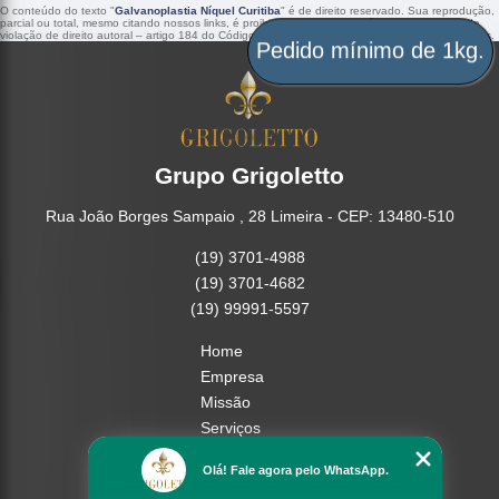
O conteúdo do texto "
Galvanoplastia Níquel Curitiba
" é de direito reservado. Sua reprodução,
parcial ou total, mesmo citando nossos links, é proibida sem a autorização do autor. Crime de
violação de direito autoral – artigo 184 do Código Penal –
Lei 9610/98 - Lei de direitos autorais
.
Pedido mínimo de 1kg.
Grupo Grigoletto
Rua João Borges Sampaio , 28 Limeira - CEP: 13480-510
(19) 3701-4988
(19) 3701-4682
(19) 99991-5597
Home
Empresa
Missão
Serviços
Contato
Olá! Fale agora pelo WhatsApp.
Mapa do site