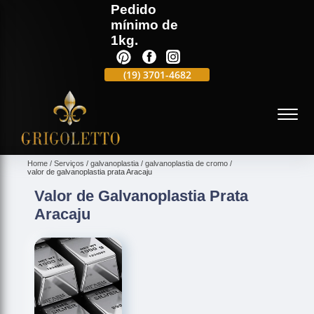
Pedido
mínimo de
1kg.
(19)
3701-4988
(19)
3701-4682
(19)
99991-5597
(
Home
Serviços
galvanoplastia
galvanoplastia de cromo
valor de galvanoplastia prata Aracaju
Valor de Galvanoplastia Prata
Aracaju