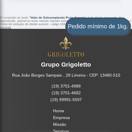
O conteúdo do texto "
Valor de Galvanoplastia Prata Aracaju
" é de direito reservado. Sua
reprodução, parcial ou total, mesmo citando nossos links, é proibida sem a autorização do autor.
Crime de violação de direito autoral – artigo 184 do Código Penal –
Lei 9610/98 - Lei de direitos
Pedido mínimo de 1kg.
autorais
.
Grupo Grigoletto
Rua João Borges Sampaio , 28 Limeira - CEP: 13480-510
(19) 3701-4988
(19) 3701-4682
(19) 99991-5597
Home
Empresa
Missão
Serviços