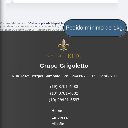
O conteúdo do texto "
Galvanoplastia Níquel Macapá
" é de direito reservado. Sua reprodução,
parcial ou total, mesmo citando nossos links, é proibida sem a autorização do autor. Crime de
Pedido mínimo de 1kg.
violação de direito autoral – artigo 184 do Código Penal –
Lei 9610/98 - Lei de direitos autorais
.
Grupo Grigoletto
Rua João Borges Sampaio , 28 Limeira - CEP: 13480-510
(19) 3701-4988
(19) 3701-4682
(19) 99991-5597
Home
Empresa
Missão