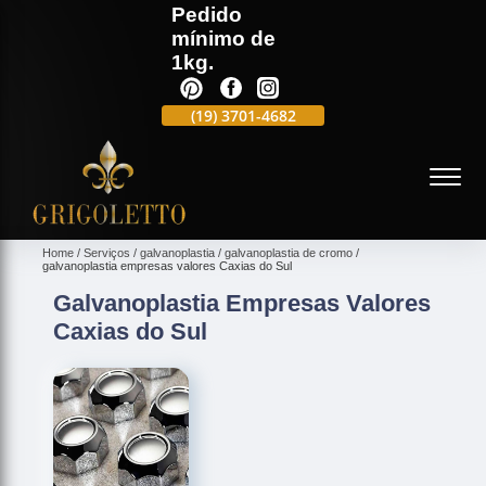
Pedido
mínimo de
1kg.
(19)
3701-4988
(19)
3701-4682
(19)
99991-5597
(
Home
Serviços
galvanoplastia
galvanoplastia de cromo
galvanoplastia empresas valores Caxias do Sul
Galvanoplastia Empresas Valores
Caxias do Sul