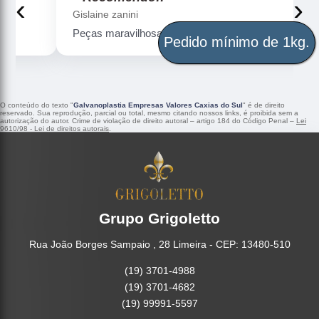
‹
›
Gislaine zanini
Peças maravilhosa ! Banho de confiança
Pedido mínimo de 1kg.
O conteúdo do texto "
Galvanoplastia Empresas Valores Caxias do Sul
" é de direito
reservado. Sua reprodução, parcial ou total, mesmo citando nossos links, é proibida sem a
autorização do autor. Crime de violação de direito autoral – artigo 184 do Código Penal –
Lei
9610/98 - Lei de direitos autorais
.
Grupo Grigoletto
Rua João Borges Sampaio , 28 Limeira - CEP: 13480-510
(19) 3701-4988
(19) 3701-4682
(19) 99991-5597