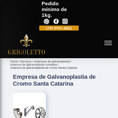
Pedido
mínimo de
1kg.
(19)
3701-4988
(19)
3701-4682
(19)
99991-5597
(
Home
Serviços
empresas de galvanoplastia
empresa de galvanoplastia completa
empresa de galvanoplastia de cromo Santa Catarina
Empresa de Galvanoplastia de
Cromo Santa Catarina