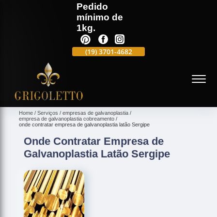
Pedido
mínimo de
1kg.
(19)
3701-4988
(19)
3701-4682
(19)
99991-5597
(
Home
Serviços
empresas de galvanoplastia
empresa de galvanoplastia cobreamento
onde contratar empresa de galvanoplastia latão Sergipe
Onde Contratar Empresa de
Galvanoplastia Latão Sergipe