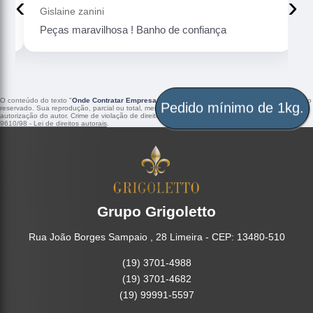
‹
›
Gislaine zanini
Peças maravilhosa ! Banho de confiança
O conteúdo do texto "
Onde Contratar Empresa de Galvanoplastia Latão Sergipe
" é de direito
reservado. Sua reprodução, parcial ou total, mesmo citando nossos links, é proibida sem a
Pedido mínimo de 1kg.
autorização do autor. Crime de violação de direito autoral – artigo 184 do Código Penal –
Lei
9610/98 - Lei de direitos autorais
.
Grupo Grigoletto
Rua João Borges Sampaio , 28 Limeira - CEP: 13480-510
(19) 3701-4988
(19) 3701-4682
(19) 99991-5597