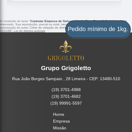
O conteúdo do texto "
Contratar Empresa de Galvanoplastia Fogo Porto Velho
" é de direito
reservado. Sua reprodução, parcial ou total, mesmo citando nossos links, é proibida sem a
autorização do autor. Crime de violação de direito autoral – artigo 184 do Código Penal –
Lei
Pedido mínimo de 1kg.
9610/98 - Lei de direitos autorais
.
Grupo Grigoletto
Rua João Borges Sampaio , 28 Limeira - CEP: 13480-510
(19) 3701-4988
(19) 3701-4682
(19) 99991-5597
Home
Empresa
Missão