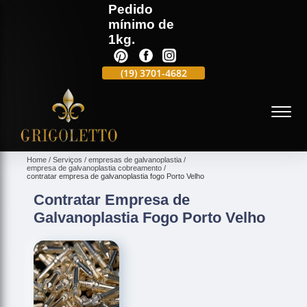
Pedido
mínimo de
1kg.
(19)
3701-4988
(19)
3701-4682
(19)
99991-5597
(
Home
Serviços
empresas de galvanoplastia
empresa de galvanoplastia cobreamento
contratar empresa de galvanoplastia fogo Porto Velho
Contratar Empresa de
Galvanoplastia Fogo Porto Velho