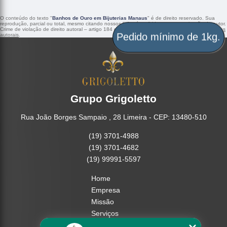
O conteúdo do texto "
Banhos de Ouro em Bijuterias Manaus
" é de direito reservado. Sua
reprodução, parcial ou total, mesmo citando nossos links, é proibida sem a autorização do autor.
Crime de violação de direito autoral – artigo 184 do Código Penal –
Lei 9610/98 - Lei de direitos
Pedido mínimo de 1kg.
autorais
.
Grupo Grigoletto
Rua João Borges Sampaio , 28 Limeira - CEP: 13480-510
(19) 3701-4988
(19) 3701-4682
(19) 99991-5597
Home
Empresa
Missão
Serviços
Contato