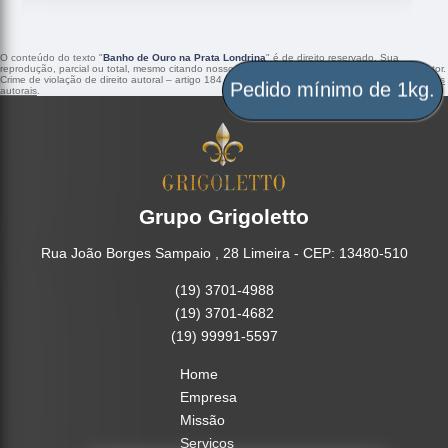
O conteúdo do texto "
Banho de Ouro na Prata Londrina
" é de direito reservado. Sua
reprodução, parcial ou total, mesmo citando nossos links, é proibida sem a autorização do autor.
Crime de violação de direito autoral – artigo 184 do Código Penal –
Lei 9610/98 - Lei de direitos
Pedido mínimo de 1kg.
autorais
.
Grupo Grigoletto
Rua João Borges Sampaio , 28 Limeira - CEP: 13480-510
(19) 3701-4988
(19) 3701-4682
(19) 99991-5597
Home
Empresa
Missão
Serviços