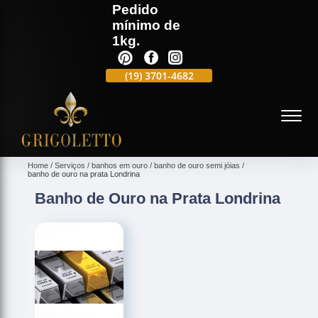
Pedido
mínimo de
1kg.
(19)
3701-4988
(19)
3701-4682
(19)
99991-5597
(
Home
Serviços
banhos em ouro
banho de ouro semi jóias
banho de ouro na prata Londrina
Banho de Ouro na Prata Londrina