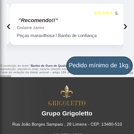
☆☆☆☆☆
5
5
"Recomendo!!"
‹
›
Gislaine zanini
Peças maravilhosa ! Banho de confiança
Pedido mínimo de 1kg.
O conteúdo do texto "
Banho de Ouro de Qualidade Osasco
" é de direito reservado. Sua
reprodução, parcial ou total, mesmo citando nossos links, é proibida sem a autorização do autor.
Crime de violação de direito autoral – artigo 184 do Código Penal –
Lei 9610/98 - Lei de direitos
autorais
.
Grupo Grigoletto
Rua João Borges Sampaio , 28 Limeira - CEP: 13480-510