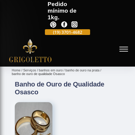
Pedido
mínimo de
1kg.
(19)
3701-4988
(19)
3701-4682
(19)
99991-5597
(
Home
Serviços
banhos em ouro
banho de ouro na prata
banho de ouro de qualidade Osasco
Banho de Ouro de Qualidade
Osasco