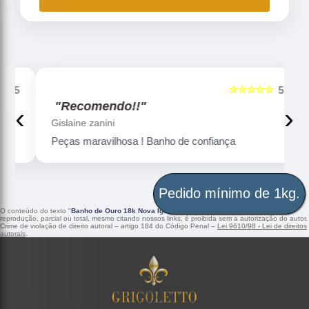
☆☆☆☆☆
5
5
"Recomendo!!"
‹
›
Gislaine zanini
Peças maravilhosa ! Banho de confiança
Pedido mínimo de 1kg.
O conteúdo do texto "
Banho de Ouro 18k Nova Iguaçu
" é de direito reservado. Sua
reprodução, parcial ou total, mesmo citando nossos links, é proibida sem a autorização do autor.
Crime de violação de direito autoral – artigo 184 do Código Penal –
Lei 9610/98 - Lei de direitos
autorais
.