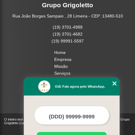
Grupo Grigoletto
Rua João Borges Sampaio , 28 Limeira - CEP: 13480-510
(19) 3701-4988
(19) 3701-4682
(19) 99991-5597
Home
Empresa
Missão
Serviços
Contato
Olá! Fale agora pelo WhatsApp.
Mapa do site
Mais Serviços
O inteiro teor deste site está sujeito à proteção de direitos autorais. Copyright© Grupo
Grigoletto (Lei 9610 de 19/02/1998)