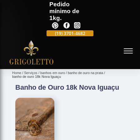
Pedido
mínimo de
1kg.
(19)
3701-4988
(19)
3701-4682
(19)
99991-5597
(
Home
Serviços
banhos em ouro
banho de ouro na prata
banho de ouro 18k Nova Iguaçu
Banho de Ouro 18k Nova Iguaçu